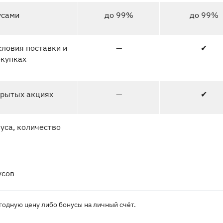
усами
до 99%
до 99%
ловия поставки и
—
✔
окупках
крытых акциях
—
✔
уса, количество
усов
одную цену либо бонусы на личный счёт.