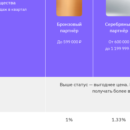
щества
даж в квартал
Бронзовый
Серебряны
партнёр
партнёр
До 599 000 ₽
От 600 000
до 1 199 999
Выше статус — выгоднее цена.
получать более
1%
1.33%