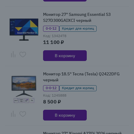
Монитор 27" Samsung Essential S3
S27D300GAIXCI черный
0·0·12
Кредит для юрлиц
Код: 1342478
11 100 ₽
В корзину
Монитор 18.5" Тесла (Tesla) Q2422DFG
черный
0·0·12
Кредит для юрлиц
Код: 1245888
8 500 ₽
В корзину
Монитор 27" Xiaomi A27Qi 2026 черный