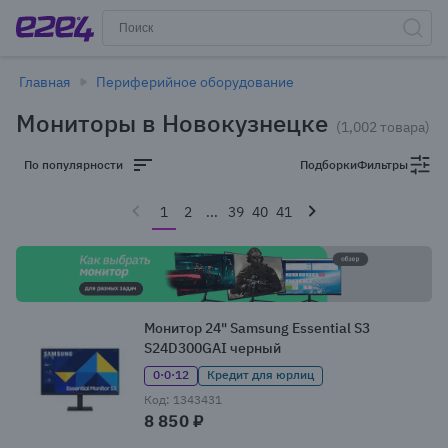
Главная
Периферийное оборудование
Мониторы в Новокузнецке
(1,002 товара)
По популярности
Подборки
Фильтры
1
2
...
39
40
41
Монитор 24" Samsung Essential S3
S24D300GAI черный
0·0·12
Кредит для юрлиц
Код: 1343431
8 850 ₽