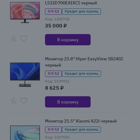
LS32D700EAIXCI черный
0·0·12
Кредит для юрлиц
Код: 1302718
35 000 ₽
В корзину
Монитор 23.8" Hiper EasyView SB2402
черный
0·0·12
Кредит для юрлиц
Код: 1329911
8 625 ₽
В корзину
Монитор 21.5" Xiaomi A22i черный
0·0·12
Кредит для юрлиц
Код: 1227954