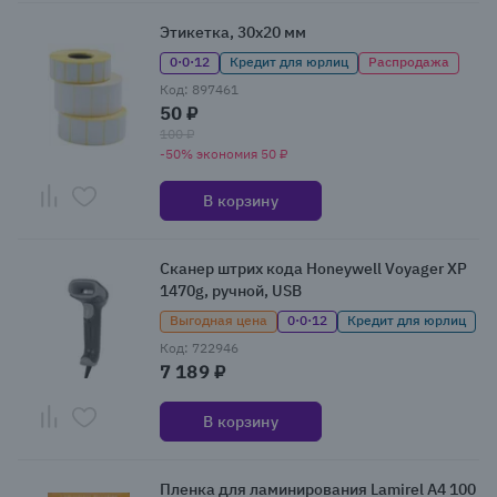
Этикетка, 30x20 мм
0·0·12
Кредит для юрлиц
Распродажа
Код: 897461
50 ₽
100 ₽
-50% экономия 50 ₽
В корзину
Сканер штрих кода Honeywell Voyager XP
1470g, ручной, USB
Выгодная цена
0·0·12
Кредит для юрлиц
Код: 722946
7 189 ₽
В корзину
Пленка для ламинирования Lamirel A4 100