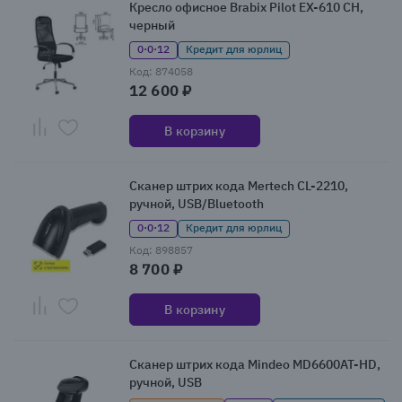
Кресло офисное Brabix Pilot EX-610 CH,
черный
0·0·12
Кредит для юрлиц
Код: 874058
12 600 ₽
В корзину
Сканер штрих кода Mertech CL-2210,
ручной, USB/Bluetooth
0·0·12
Кредит для юрлиц
Код: 898857
8 700 ₽
В корзину
Сканер штрих кода Mindeo MD6600AT-HD,
ручной, USB