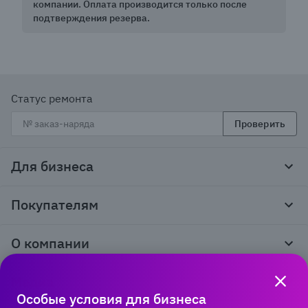
компании. Оплата производится только после
подтверждения резерва.
Статус ремонта
Проверить
Для бизнеса
Корпоративным клиентам
Покупателям
Тендеры и гос закупки
Программы лояльности
Контакты
О компании
Пункты выдачи
Как оформить заказ
О нас
Доставка
Медиа
Реквизиты
Гарантия и возврат
Особые условия для бизнеса
Политика компании по сохранности персональных
Способы оплаты